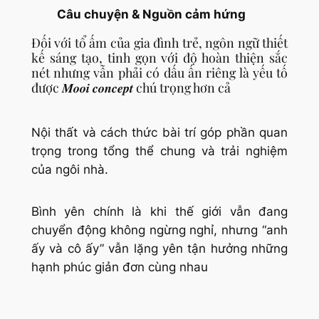
Câu chuyện & Nguồn cảm hứng
Đối với tổ ấm của gia đình trẻ, ngôn ngữ thiết
kế sáng tạo, tinh gọn với độ hoàn thiện sắc
nét nhưng vẫn phải có dấu ấn riêng là yếu tố
được 𝑴𝒐𝒐𝒊 𝒄𝒐𝒏𝒄𝒆𝒑𝒕 chú trọng hơn cả
Nội thất và cách thức bài trí góp phần quan
trọng trong tổng thể chung và trải nghiệm
của ngôi nhà.
Bình yên chính là khi thế giới vẫn đang
chuyển động không ngừng nghỉ, nhưng “anh
ấy và cô ấy” vẫn lặng yên tận hưởng những
hạnh phúc giản đơn cùng nhau