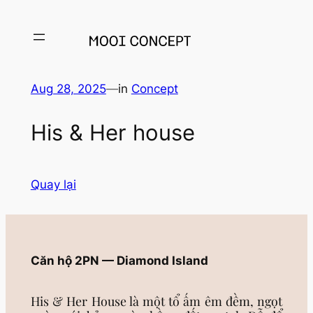
Aug 28, 2025
—
in
Concept
His & Her house
Quay lại
Căn hộ 2PN — Diamond Island
His & Her House là một tổ ấm êm đềm, ngọt