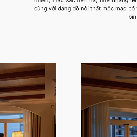
nhiên, màu sắc nền nã, nhẹ nhàng
nê
cùng với dáng đồ nội thất mộc mạc.
có 
bìn