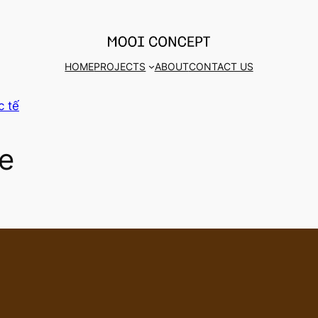
HOME
PROJECTS
ABOUT
CONTACT US
c tế
e