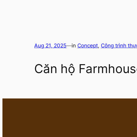
Aug 21, 2025
—
in
Concept
, 
Công trình thự
Căn hộ Farmhous