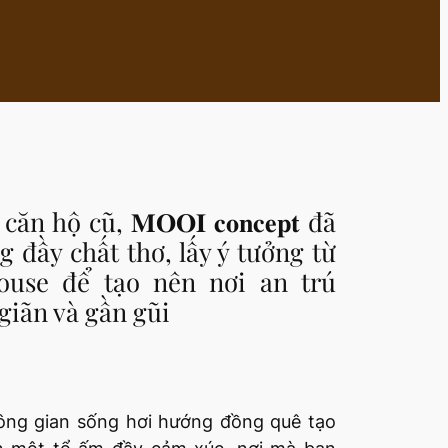
 hộ cũ, 𝐌𝐎𝐎𝐈 𝐜𝐨𝐧𝐜𝐞𝐩𝐭 đã
 đầy chất thơ, lấy ý tưởng từ
use để tạo nên nơi an trú
giãn và gần gũi
ông gian sống hơi hướng đồng quê tạo