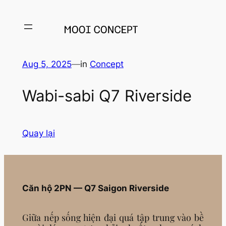
Aug 5, 2025
—
in
Concept
Wabi-sabi Q7 Riverside
Quay lại
Căn hộ 2PN — Q7 Saigon Riverside
Giữa nếp sống hiện đại quá tập trung vào bề