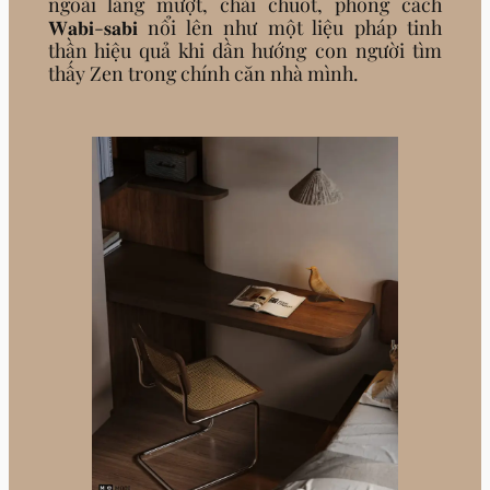
ngoài láng mượt, chải chuốt, phong cách
𝐖𝐚𝐛𝐢-𝐬𝐚𝐛𝐢 nổi lên như một liệu pháp tinh
thần hiệu quả khi dần hướng con người tìm
thấy Zen trong chính căn nhà mình.