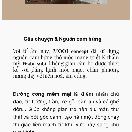
Câu chuyện & Nguồn cảm hứng
Với tổ ấm này, 𝐌𝐎𝐎𝐈 𝐜𝐨𝐧𝐜𝐞𝐩𝐭 đã sử dụng
nguồn cảm hứng thô mộc mang triết lý thẩm
mỹ 𝐖𝐚𝐛𝐢-𝐬𝐚𝐛𝐢, không gian căn hộ được thiết
kế với dáng hình mộc mạc, chân phương
mang đầy vẻ hiền hoà, ấm cúng.
Đường cong mềm mại
là điểm nhấn chủ
đạo, từ tường, trần, kệ gỗ, bàn ăn và cả ghế
đôn… Giúp không gian trở nên dịu mắt, thư
thái và bớt góc cạnh, tạo nên một dòng chảy
thị giác liền mạch từ khu vực này sang khu