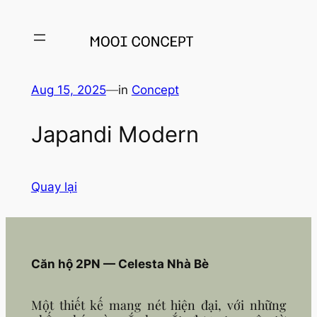
Aug 15, 2025
—
in
Concept
Japandi Modern
Quay lại
Căn hộ 2PN — Celesta Nhà Bè
Một thiết kế mang nét hiện đại, với những