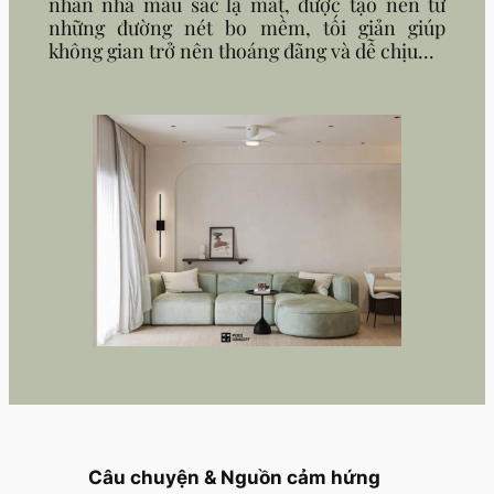
nhấn nhá màu sắc lạ mắt, được tạo nên từ
những đường nét bo mềm, tối giản giúp
không gian trở nên thoáng đãng và dễ chịu…
Câu chuyện & Nguồn cảm hứng